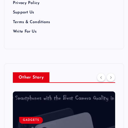
Privacy Policy
o
Support Us
n
Terms & Conditions
Write For Us
Other Story
GADGETS