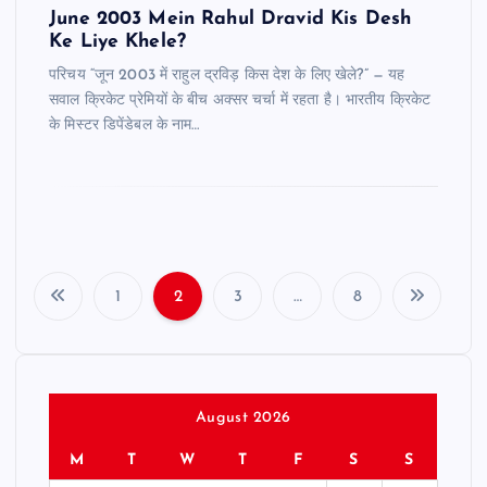
June 2003 Mein Rahul Dravid Kis Desh
Ke Liye Khele?
परिचय “जून 2003 में राहुल द्रविड़ किस देश के लिए खेले?” — यह
सवाल क्रिकेट प्रेमियों के बीच अक्सर चर्चा में रहता है। भारतीय क्रिकेट
के मिस्टर डिपेंडेबल के नाम…
1
2
3
…
8
P
o
s
August 2026
M
T
W
T
F
S
S
t