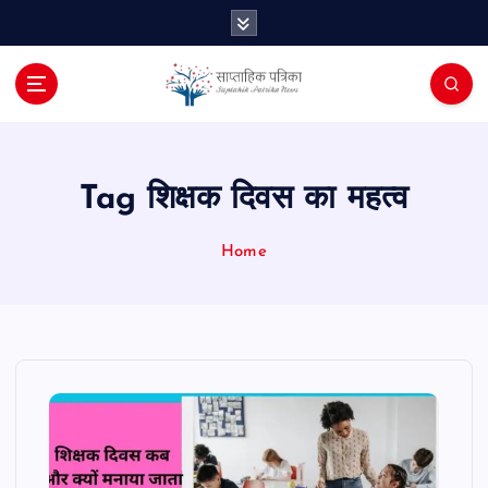
S
k
i
p
t
o
c
o
Tag शिक्षक दिवस का महत्व
n
t
Home
e
n
t