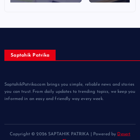
Saptahik Patrika
SaptahikPatrika.com brings you simple, reliable news and stories
you can trust. From daily updates to trending topics, we keep you
informed in an easy and friendly way every week.
Copyright © 2026 SAPTAHIK PATRIKA | Powered by
Desert