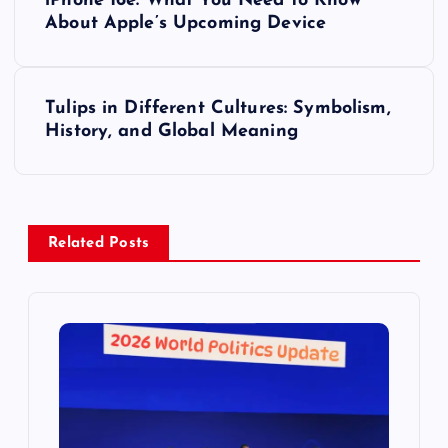
iPhone 16e: What You Need to Know
o
About Apple’s Upcoming Device
s
Tulips in Different Cultures: Symbolism,
t
History, and Global Meaning
n
a
Related Posts
v
i
g
a