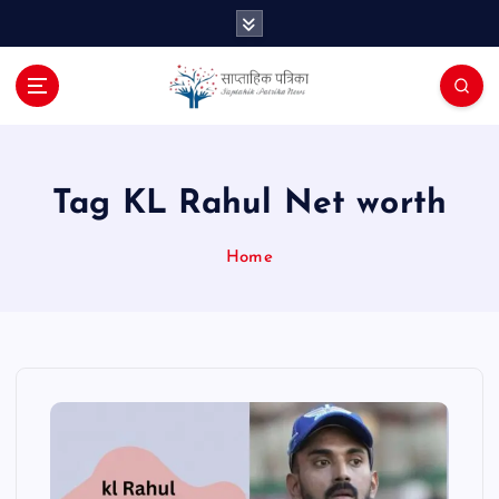
S
k
i
p
t
o
c
o
Tag KL Rahul Net worth
n
t
Home
e
n
t