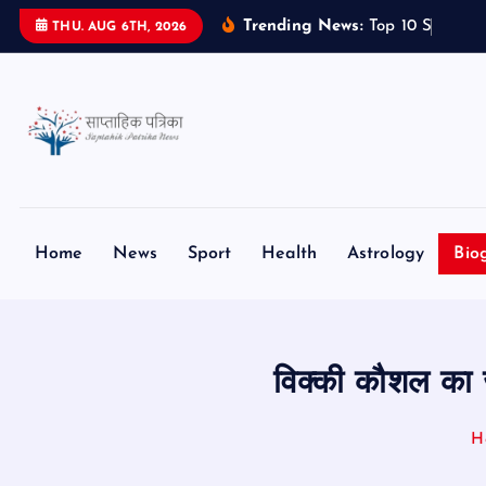
S
Trending News:
T
o
p
1
0
S
m
a
r
t
p
THU. AUG 6TH, 2026
k
i
p
t
o
c
o
n
Home
News
Sport
Health
Astrology
Bio
t
e
n
t
विक्की कौशल क
H