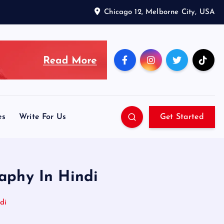
Chicago 12, Melborne City, USA
es
Write For Us
Get Started
raphy In Hindi
di