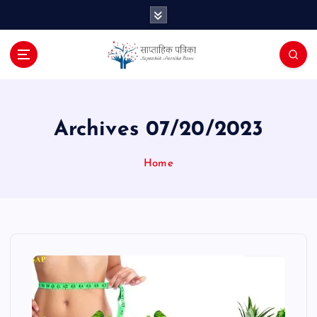
S
k
i
p
t
o
c
o
Archives 07/20/2023
n
t
Home
e
n
t