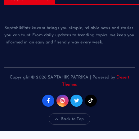
SaptahikPatrika.com brings you simple, reliable news and stories
you can trust. From daily updates to trending topics, we keep you
informed in an easy and friendly way every week.
Copyright © 2026 SAPTAHIK PATRIKA | Powered by
Desert
Themes
Back to Top