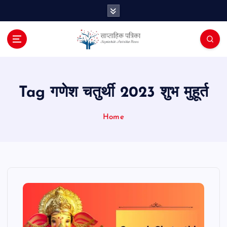
S
k
i
p
t
o
c
o
Tag गणेश चतुर्थी 2023 शुभ मुहूर्त
n
t
Home
e
n
t