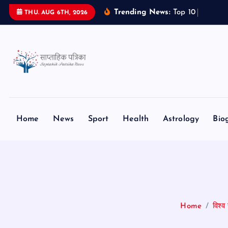
S
Trending News:
T
o
p
1
0
S
m
a
r
t
THU. AUG 6TH, 2026
k
i
p
t
o
c
o
n
Home
News
Sport
Health
Astrology
Bio
t
e
n
t
Home
विश्