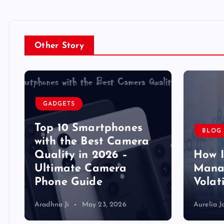
Other Story
GADGETS
Top 10 Smartphones
BLOG
y
with the Best Camera
Quality in 2026 –
How 
Ultimate Camera
Manag
Phone Guide
Volat
Aradhna Ji
May 23, 2026
Aurelia J