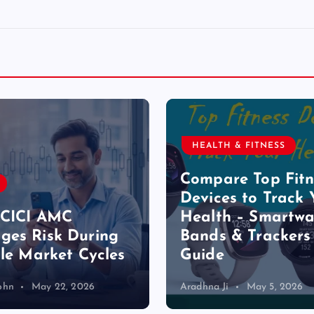
HEALTH & FITNESS
Compare Top Fitn
Devices to Track 
ICICI AMC
Health – Smartwa
es Risk During
Bands & Trackers
ile Market Cycles
Guide
ohn
May 22, 2026
Aradhna Ji
May 5, 2026