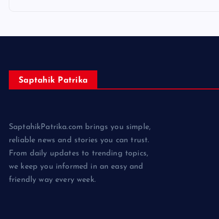
Saptahik Patrika
SaptahikPatrika.com brings you simple,
reliable news and stories you can trust.
From daily updates to trending topics,
we keep you informed in an easy and
friendly way every week.