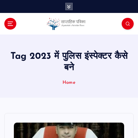
S
k
i
p
t
o
c
o
Tag 2023 में पुलिस इंस्पेक्टर कैसे
n
बने
t
e
n
Home
t